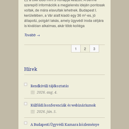
szereplő információk a megjelenés idején pontosak
voltak, de mára elavultak lehetnek. Budapest I.
kerületében, a Vár alatt kiadó egy 36 m²-es, jó
állapotú, polgári lakás, amely ügyvédi iroda céljára
is kiválóan alkalmas, akár több kolléga
Tovább →
1
2
3
Hírek
Rendkívüli tájékoztatás
2026. aug. 4.
Külföldi konferenciák és webináriumok
2026. jún. 5.
A Budapesti Ügyvédi Kamara közleménye