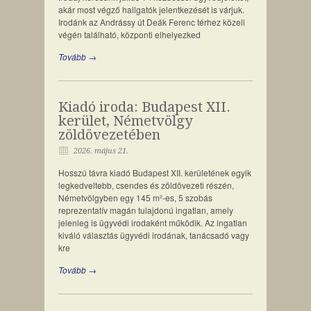
akár most végző hallgatók jelentkezését is várjuk.
Irodánk az Andrássy út Deák Ferenc térhez közeli
végén található, központi elhelyezked
Tovább →
Kiadó iroda: Budapest XII.
kerület, Németvölgy
zöldövezetében
2026. május 21.
Hosszú távra kiadó Budapest XII. kerületének egyik
legkedveltebb, csendes és zöldövezeti részén,
Németvölgyben egy 145 m²-es, 5 szobás
reprezentatív magán tulajdonú ingatlan, amely
jelenleg is ügyvédi irodaként működik. Az ingatlan
kiváló választás ügyvédi irodának, tanácsadó vagy
kre
Tovább →