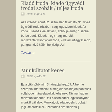
Kiadó iroda: kiadó ügyvédi
irodai szobák / teljes iroda
2026. május 11.
Az Erzsébet körút 52. szám alatt található, 91 m²-es
ügyvédi iroda részben vagy egészben kiadó. Az
iroda 3 szobás kialakítású, ebből jelenleg 1 szoba
bérbe adott. Kiadó: – egy nagy méretű,
reprezentatív könyvtárszoba, – valamint egy kisebb,
gangra néző külön helyiség. Az i
Tovább →
Munkáltatót keres
2026. április 22.
Ez a cikk több mint 3 hónapja készült. A benne
szereplő információk a megjelenés idején pontosak
voltak, de mára elavultak lehetnek. Távmunkában
részmunkaidőben, tpk-s szerződési jogviszonyban
munkát vállalok. Munkajogi, adatvédelmi, polgári
jogi ismeretekkel. Szerződés szerkesztés, j