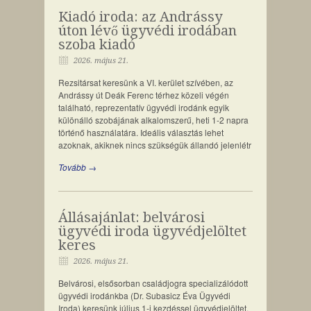
Kiadó iroda: az Andrássy
úton lévő ügyvédi irodában
szoba kiadó
2026. május 21.
Rezsitársat keresünk a VI. kerület szívében, az
Andrássy út Deák Ferenc térhez közeli végén
található, reprezentatív ügyvédi irodánk egyik
különálló szobájának alkalomszerű, heti 1-2 napra
történő használatára. Ideális választás lehet
azoknak, akiknek nincs szükségük állandó jelenlétr
Tovább →
Állásajánlat: belvárosi
ügyvédi iroda ügyvédjelöltet
keres
2026. május 21.
Belvárosi, elsősorban családjogra specializálódott
ügyvédi irodánkba (Dr. Subasicz Éva Ügyvédi
Iroda) keresünk július 1-i kezdéssel ügyvédjelöltet,