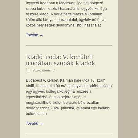
ügyvédi irodában a Mechwart ligetnél dolgozó
szoba térbeli osztott használattal ügyvéd kolléga
részére kiadó. A bérlet tartalmazza a korlátlan
külön álló tárgyaló használatot, ügyfélváró és a
közös helyiségek (teakonyha, stb.) használat
Tovább →
Kiadó iroda: V. kerületi
irodában szobák kiadók
2026. június 3.
Budapest V. kerület, Kálmán Imre utca 16. szám
alatti, III. emeleti 100 m2-es ügyvédi irodában kiadó
egy ügyvéd kolléga/kollegina részére a
lépcsőházból önálló bejárati ajtón is
megközelíthető, külön bejáratú bútorozatlan
dolgozószoba 2026. júliustól, valamint egy további
bútorozatlan
Tovább →