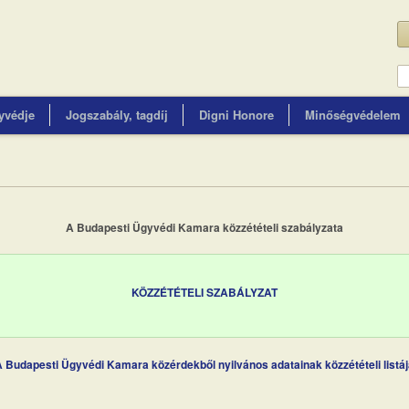
yvédje
Jogszabály, tagdíj
Digni Honore
Minőségvédelem
A Budapesti Ügyvédi Kamara közzétételi szabályzata
KÖZZÉTÉTELI SZABÁLYZAT
 Budapesti Ügyvédi Kamara közérdekből nyilvános adatainak közzétételi listá