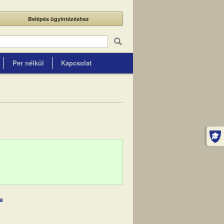
Belépés ügyintézéshez
Per nélkül
Kapcsolat
ja