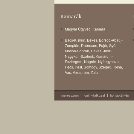
Kamarák
Magyar Ügyvédi Kamara
Bács-Kiskun
,
Békés
,
Borsod-Abaúj-
Zemplén
,
Debrecen
,
Fejér
,
Gyõr-
Moson-Sopron
,
Heves
,
Jász-
Nagykun-Szolnok
,
Komárom-
Esztergom
,
Nógrád
,
Nyíregyháza
,
Pécs
,
Pest
,
Somogy
,
Szeged
,
Tolna
,
Vas
,
Veszprém
,
Zala
Impresszum
jogi nyilatkozat
honlaptérkép