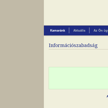
Kamaránk
Aktuális
Az Ön üg
Információszabadság
A