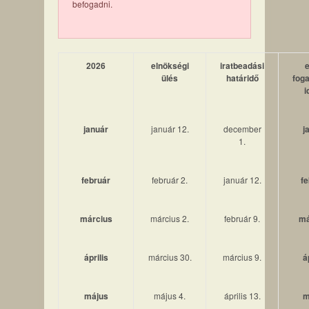
befogadni.
2026
elnökségi
iratbeadási
ülés
határidő
fog
i
január
január 12.
december
j
1.
február
február 2.
január 12.
fe
március
március 2.
február 9.
má
április
március 30.
március 9.
á
május
május 4.
április 13.
m