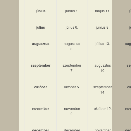
június
június 1.
május 11.
j
július
július 6.
június 8.
j
augusztus
augusztus
július 13.
aug
3.
szeptember
szeptember
augusztus
sz
7.
10.
október
október 5.
szeptember
ok
14.
november
november
október 12.
nov
2.
december
december
november
dec