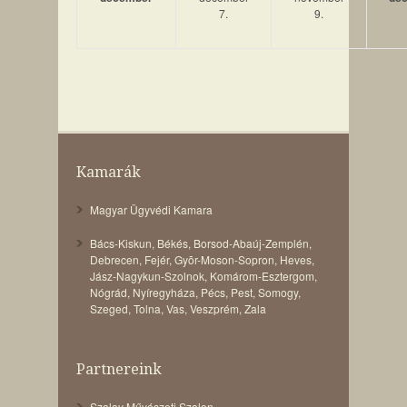
7.
9.
Kamarák
Magyar Ügyvédi Kamara
Bács-Kiskun
,
Békés
,
Borsod-Abaúj-Zemplén
,
Debrecen
,
Fejér
,
Gyõr-Moson-Sopron
,
Heves
,
Jász-Nagykun-Szolnok
,
Komárom-Esztergom
,
Nógrád
,
Nyíregyháza
,
Pécs
,
Pest
,
Somogy
,
Szeged
,
Tolna
,
Vas
,
Veszprém
,
Zala
Partnereink
Szalay Művészeti Szalon