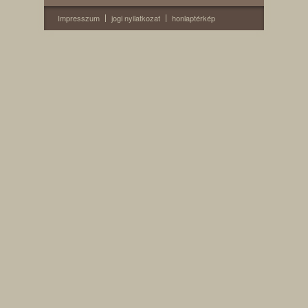
Impresszum
jogi nyilatkozat
honlaptérkép