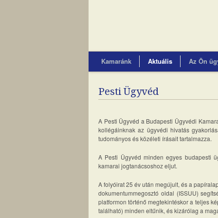
Kamaránk
Aktuális
Az Ön üg
Pesti Ügyvéd
A Pesti Ügyvéd a Budapesti Ügyvédi Kamara
kollégáinknak az ügyvédi hivatás gyakorlás
tudományos és közéleti írásait tartalmazza.
A Pesti Ügyvéd minden egyes budapesti ü
kamarai jogtanácsoshoz eljut.
A folyóirat 25 év után megújult, és a papírala
dokumentummegosztó oldal (ISSUU) segítsé
platformon történő megtekintéskor a teljes
található) minden eltűnik, és kizárólag a magaz