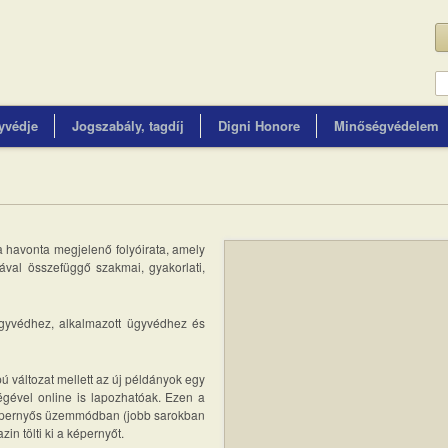
yvédje
Jogszabály, tagdíj
Digni Honore
Minőségvédelem
 havonta megjelenő folyóirata, amely
ával összefüggő szakmai, gyakorlati,
gyvédhez, alkalmazott ügyvédhez és
pú változat mellett az új példányok egy
gével online is lapozhatóak. Ezen a
 képernyős üzemmódban (jobb sarokban
in tölti ki a képernyőt.