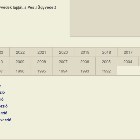
védek lapját, a Pesti Ügyvédet!
23
2022
2021
2020
2019
2018
2017
10
2009
2008
2007
2006
2005
2004
97
1996
1995
1994
1993
1992
ó
zió
ió
rzió
rzió
verzió