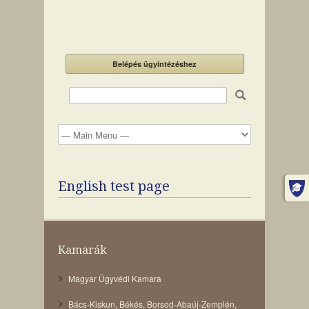
Belépés ügyintézéshez
English test page
Kamarák
Magyar Ügyvédi Kamara
Bács-Kiskun
,
Békés
,
Borsod-Abaúj-Zemplén
,