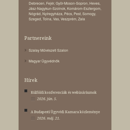
Debrecen
,
Fejér
,
Gyõr-Moson-Sopron
,
Heves
,
Jász-Nagykun-Szolnok
,
Komárom-Esztergom
,
Nógrád
,
Nyíregyháza
,
Pécs
,
Pest
,
Somogy
,
Szeged
,
Tolna
,
Vas
,
Veszprém
,
Zala
Partnereink
Szalay Művészeti Szalon
Magyar Ügyvédnők
Hírek
Külföldi konferenciák és webináriumok
2026. jún. 5.
A Budapesti Ügyvédi Kamara közleménye
2026. máj. 21.