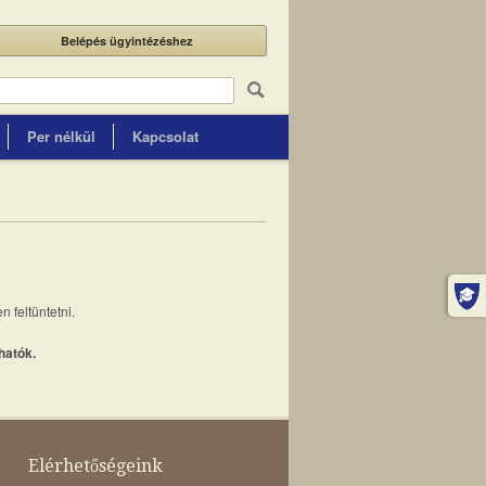
Belépés ügyintézéshez
Per nélkül
Kapcsolat
 feltüntetni.
hatók.
Elérhetőségeink