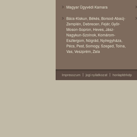
Magyar Ügyvédi Kamara
Bács-Kiskun
,
Békés
,
Borsod-Abaúj-
Zemplén
,
Debrecen
,
Fejér
,
Gyõr-
Moson-Sopron
,
Heves
,
Jász-
Nagykun-Szolnok
,
Komárom-
Esztergom
,
Nógrád
,
Nyíregyháza
,
Pécs
,
Pest
,
Somogy
,
Szeged
,
Tolna
,
Vas
,
Veszprém
,
Zala
Impresszum
jogi nyilatkozat
honlaptérkép