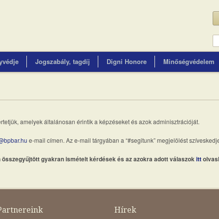
yvédje
Jogszabály, tagdíj
Digni Honore
Minőségvédelem
tetjük, amelyek általánosan érintik a képzéseket és azok adminisztrációját.
s@bpbar.hu
e-mail címen. Az e-mail tárgyában a “#segitunk” megjelölést szíveskedjen
összegyűjtött gyakran ismételt kérdések és az azokra adott válaszok
itt
olvas
Partnereink
Hírek