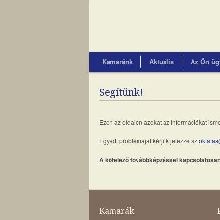
Kamaránk
Aktuális
Az Ön üg
Segítünk!
Ezen az oldalon azokat az információkat ismer
Egyedi problémáját kérjük jelezze az
oktata
A kötelező továbbképzéssel kapcsolatosan 
Kamarák