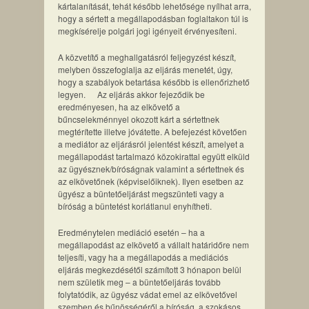
kártalanítását, tehát később lehetősége nyílhat arra,
hogy a sértett a megállapodásban foglaltakon túl is
megkísérelje polgári jogi igényeit érvényesíteni.
A közvetítő a meghallgatásról feljegyzést készít,
melyben összefoglalja az eljárás menetét, úgy,
hogy a szabályok betartása később is ellenőrizhető
legyen. Az eljárás akkor fejeződik be
eredményesen, ha az elkövető a
bűncselekménnyel okozott kárt a sértettnek
megtérítette illetve jóvátette. A befejezést követően
a mediátor az eljárásról jelentést készít, amelyet a
megállapodást tartalmazó közokirattal együtt elküld
az ügyésznek/bíróságnak valamint a sértettnek és
az elkövetőnek (képviselőiknek). Ilyen esetben az
ügyész a büntetőeljárást megszünteti vagy a
bíróság a büntetést korlátlanul enyhítheti.
Eredménytelen mediáció esetén – ha a
megállapodást az elkövető a vállalt határidőre nem
teljesíti, vagy ha a megállapodás a mediációs
eljárás megkezdésétől számított 3 hónapon belül
nem születik meg – a büntetőeljárás tovább
folytatódik, az ügyész vádat emel az elkövetővel
szemben és bűnösségéről a bíróság, a szokásos