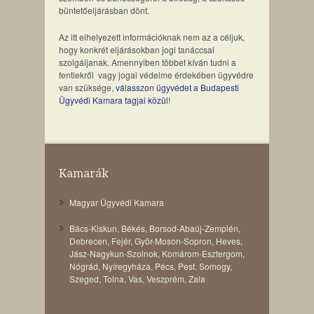
büntetőeljárásban dönt.
Az itt elhelyezett információknak nem az a céljuk,
hogy konkrét eljárásokban jogi tanáccsal
szolgáljanak. Amennyiben többet kíván tudni a
fentiekről vagy jogai védelme érdekében ügyvédre
van szüksége,
válasszon ügyvédet a Budapesti
Ügyvédi Kamara tagjai közül
!
Kamarák
Magyar Ügyvédi Kamara
Bács-Kiskun
,
Békés
,
Borsod-Abaúj-Zemplén
,
Debrecen
,
Fejér
,
Gyõr-Moson-Sopron
,
Heves
,
Jász-Nagykun-Szolnok
,
Komárom-Esztergom
,
Nógrád
,
Nyíregyháza
,
Pécs
,
Pest
,
Somogy
,
Szeged
,
Tolna
,
Vas
,
Veszprém
,
Zala