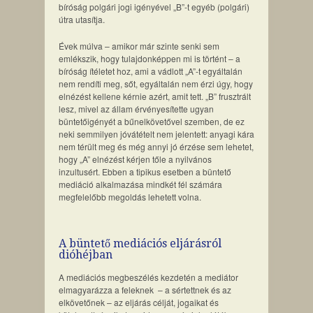
bíróság polgári jogi igényével „B”-t egyéb (polgári)
útra utasítja.
Évek múlva – amikor már szinte senki sem
emlékszik, hogy tulajdonképpen mi is történt – a
bíróság ítéletet hoz, ami a vádlott „A”-t egyáltalán
nem rendíti meg, sőt, egyáltalán nem érzi úgy, hogy
elnézést kellene kérnie azért, amit tett. „B” frusztrált
lesz, mivel az állam érvényesítette ugyan
büntetőigényét a bűnelkövetővel szemben, de ez
neki semmilyen jóvátételt nem jelentett: anyagi kára
nem térült meg és még annyi jó érzése sem lehetet,
hogy „A” elnézést kérjen tőle a nyilvános
inzultusért. Ebben a tipikus esetben a büntető
mediáció alkalmazása mindkét fél számára
megfelelőbb megoldás lehetett volna.
A büntető mediációs eljárásról
dióhéjban
A mediációs megbeszélés kezdetén a mediátor
elmagyarázza a feleknek – a sértettnek és az
elkövetőnek – az eljárás célját, jogaikat és