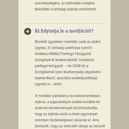
személyiségére, az elkövetés módjára
tekintettel a bírósági eljárás mellőzhető.
Ki folytatja le a mediációt?
Büntető ügyekben mediátor csak az eljáró
ügyész, ill. bíróság székhelye szerint
illetékes KIMISZ Pártfogó Felügyelői
Szolgálatnál tevékenykedő, hivatásos
pártfogó felügyelő – de 2008-tól a
Szolgálatnál ilyen tevékenység végzésére
bejelentkező, speciális szakképzettségű
ügyvéd is – lehet.
A mediátor pártatlanul és lelkiismeretesen
eljárva, a jogszabályok szabta korlátok és
szakmai követelmények között biztosítja,
hogy az eljárás során a felek egymással
szemben tisztességesen járjanak el. Arra
törekszik, hogy az elkövető vállaja az okozott