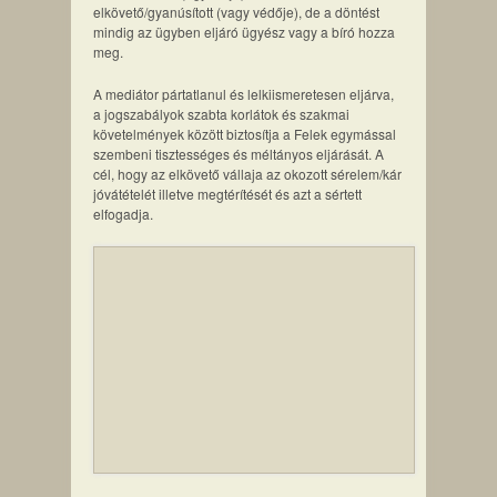
elkövető/gyanúsított (vagy védője), de a döntést
mindig az ügyben eljáró ügyész vagy a bíró hozza
meg.
A mediátor pártatlanul és lelkiismeretesen eljárva,
a jogszabályok szabta korlátok és szakmai
követelmények között biztosítja a Felek egymással
szembeni tisztességes és méltányos eljárását. A
cél, hogy az elkövető vállaja az okozott sérelem/kár
jóvátételét illetve megtérítését és azt a sértett
elfogadja.