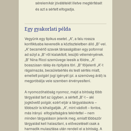
sérelem/kár jóvátételét illetve megtérítését
és azt a sértett elfogadja.
Egy gyakorlati példa
Vegyünk egy tipikus esetet. „A”, a falu rossza
konfliktusba keveredik a köztiszteletben álló „B”-vel.
„A” becsmérlő szavak társaságában egy pofonnal
ad súlyt a „B”-ről kialakított, lesújtó véleményének.
„B” Nina Ricci szemüvege leesik a földre, „A”
bosszúsan rálép és ripityára töri. „B” följelenti „A”-t
rágalmazás, becsületsértés és testi sértés miatt,
emellett polgári jogi igényét (pl. a szemüveg árát) is
megpróbálja vele szemben érvényesíteni.
A nyomozóhatóság nyomoz, majd a bíróság több
tárgyalást tart az ügyben, a sértett „B”-t – aki
jogkövető polgár, ezért eljár a tárgyalásokra –
többször is kihallgatják. „A”, mint vádlott – fontos,
más irányú elfoglaltságára tekintettel – nem
minden tárgyaláson jelenik meg, emiatt többször
tárgyalást kell halasztani, s elővezetését csak a
harmadik mulasztása után rendeli el a bíróság. A