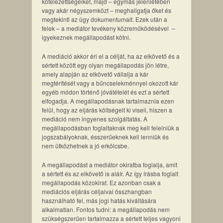
kötelezettségeiket, majd – egymás jelenlétében
vagy akár négyszemközt – meghallgatja őket és
megtekinti az ügy dokumentumait. Ezek után a
felek – a mediátor tevékeny közreműködésével –
igyekeznek megállapodást kötni.
A mediáció akkor éri el a célját, ha az elkövető és a
sértett között egy olyan megállapodás jön létre,
amely alapján az elkövető vállalja a kár
megtérítését vagy a bűncselekménnyel okozott kár
egyéb módon történő jóvátételét és ezt a sértett
elfogadja. A megállapodásnak tartalmaznia ezen
felül, hogy az eljárás költségeit ki viseli, hiszen a
mediáció nem ingyenes szolgáltatás. A
megállapodásban foglaltaknak meg kell felelniük a
jogszabályoknak, ésszerűeknek kell lenniük és
nem ütközhetnek a jó erkölcsbe.
A megállapodást a mediátor okiratba foglalja, amit
a sértett és az elkövető is aláír. Az így írásba foglalt
megállapodás közokirat. Ez azonban csak a
mediációs eljárás céljaival összhangban
használható fel, más jogi hatás kiváltására
alkalmatlan. Fontos tudni: a megállapodás nem
szükségszerűen tartalmazza a sértett teljes vagyoni