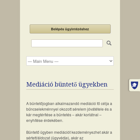
Belépés ügyintézéshez
Mediáció büntető ügyekben
A büntetőjogban alkalmazandó mediáció fő célja a
bűncselekménnyel okozott sérelem jóvátétele és a
kár megtérítése a büntetés – akár korlátnal –
enyhítése érdekében.
Büntető ügyben mediációt kezdeményezhet akár a
sértett/áldozat (ügyvédje), akár az