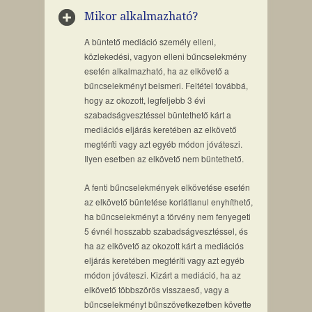
Mikor alkalmazható?
A büntető mediáció személy elleni,
közlekedési, vagyon elleni bűncselekmény
esetén alkalmazható, ha az elkövető a
bűncselekményt beismeri. Feltétel továbbá,
hogy az okozott, legfeljebb 3 évi
szabadságvesztéssel büntethető kárt a
mediációs eljárás keretében az elkövető
megtéríti vagy azt egyéb módon jóváteszi.
Ilyen esetben az elkövető nem büntethető.
A fenti bűncselekmények elkövetése esetén
az elkövető büntetése korlátlanul enyhíthető,
ha bűncselekményt a törvény nem fenyegeti
5 évnél hosszabb szabadságvesztéssel, és
ha az elkövető az okozott kárt a mediációs
eljárás keretében megtéríti vagy azt egyéb
módon jóváteszi. Kizárt a mediáció, ha az
elkövető többszörös visszaeső, vagy a
bűncselekményt bűnszövetkezetben követte