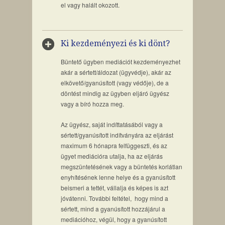
el vagy halált okozott.
Ki kezdeményezi és ki dönt?
Büntető ügyben mediációt kezdeményezhet
akár a sértett/áldozat (ügyvédje), akár az
elkövető/gyanúsított (vagy védője), de a
döntést mindig az ügyben eljáró ügyész
vagy a bíró hozza meg.
Az ügyész, saját indíttatásából vagy a
sértett/gyanúsított indítványára az eljárást
maximum 6 hónapra felfüggeszti, és az
ügyet mediációra utalja, ha az eljárás
megszüntetésének vagy a büntetés korlátlan
enyhítésének lenne helye és a gyanúsított
beismeri a tettét, vállalja és képes is azt
jóvátenni. További feltétel, hogy mind a
sértett, mind a gyanúsított hozzájárul a
mediációhoz, végül, hogy a gyanúsított