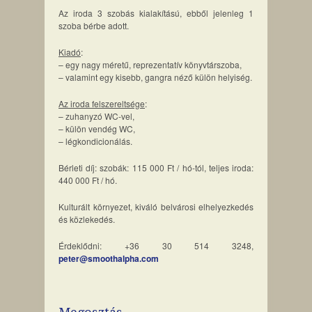
Az iroda 3 szobás kialakítású, ebből jelenleg 1
szoba bérbe adott.
Kiadó
:
– egy nagy méretű, reprezentatív könyvtárszoba,
– valamint egy kisebb, gangra néző külön helyiség.
Az iroda felszereltsége
:
– zuhanyzó WC-vel,
– külön vendég WC,
– légkondicionálás.
Bérleti díj: szobák: 115 000 Ft / hó-tól, teljes iroda:
440 000 Ft / hó.
Kulturált környezet, kiváló belvárosi elhelyezkedés
és közlekedés.
Érdeklődni: +36 30 514 3248,
peter@smoothalpha.com