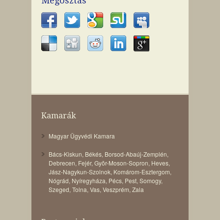
Megosztás
Kamarák
Magyar Ügyvédi Kamara
Bács-Kiskun
,
Békés
,
Borsod-Abaúj-Zemplén
,
Debrecen
,
Fejér
,
Gyõr-Moson-Sopron
,
Heves
,
Jász-Nagykun-Szolnok
,
Komárom-Esztergom
,
Nógrád
,
Nyíregyháza
,
Pécs
,
Pest
,
Somogy
,
Szeged
,
Tolna
,
Vas
,
Veszprém
,
Zala