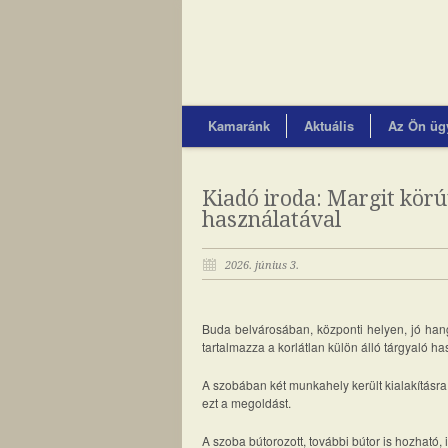
Kamaránk
Aktuális
Az Ön üg
Kiadó iroda: Margit körú
használatával
2026. június 3.
Buda belvárosában, központi helyen, jó hang
tartalmazza a korlátlan külön álló tárgyaló ha
A szobában két munkahely került kialakításra
ezt a megoldást.
A szoba bútorozott, további bútor is hozható,