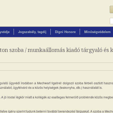
yvédje
Jogszabály, tagdíj
Digni Honore
Minőségvédelem
ton szoba / munkaállomás kiadó tárgyaló és 
ulatú ügyvédi irodában a Mechwart ligetnél dolgozó szoba térbeli osztott használ
sználatot, ügyfélváró és a közös helyiségek (teakonyha, stb.) használatát is.
. A jó irodai légkör miatt a kollégák az esetleges felmerülő problémák közös megbe
 illetve igény szerint tudunk betenni további berendezési tárgyakat. A szoba a Mechw