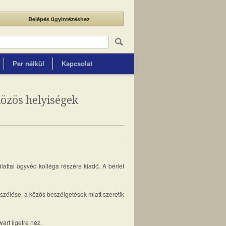
Belépés ügyintézéshez
Per nélkül
Kapcsolat
közös helyiségek
attal ügyvéd kolléga részére kiadó. A bérlet
szélése, a közös beszélgetések miatt szeretik
art ligetre néz.