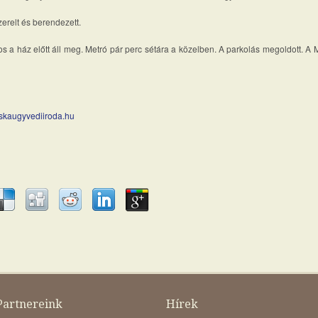
erelt és berendezett.
mos a ház előtt áll meg. Metró pár perc sétára a közelben. A parkolás megoldott. 
skaugyvediiroda.hu
Partnereink
Hírek