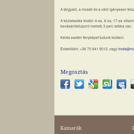
A tárgyaló, a mosdó és a váró igényesen felsz
A közlekedés kiváló: 4-es, 6-os, 17-es villa
bevásárlóközpont mellett) 3 perc sétára van.
Kérés esetén fényképet tudunk küldeni.
Érdeklődni: +36 70 941 9012, vagy
iroda@ro
Megosztás
Kamarák