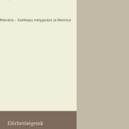
A Millenáris – Széllkapu mélygarázs (a Mammut
Elérhetőségeink