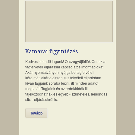
Kamarai ügyintézés
Kedves lelendő tagunk! Összegyűjtöttük Önnek a
tagfelvételi eljárással kapcsolatos információkat.
Akár nyomtatványon nyújtja be tagfelvételi
kérelmét, akár elektronikus felvételi eljárásban
kíván tagjaink sorába lépni, itt minden adatot
megtalál! Tagjaink és az érdeklődők itt
tájékozódhatnak és egyéb - szünetelés, lemondás
stb. - eljárásokról is.
Tovább