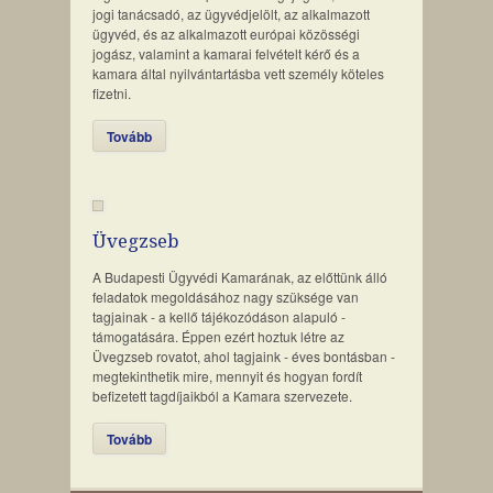
jogi tanácsadó, az ügyvédjelölt, az alkalmazott
ügyvéd, és az alkalmazott európai közösségi
jogász, valamint a kamarai felvételt kérő és a
kamara által nyilvántartásba vett személy köteles
fizetni.
Tovább
Üvegzseb
A Budapesti Ügyvédi Kamarának, az előttünk álló
feladatok megoldásához nagy szüksége van
tagjainak - a kellő tájékozódáson alapuló -
támogatására. Éppen ezért hoztuk létre az
Üvegzseb rovatot, ahol tagjaink - éves bontásban -
megtekinthetik mire, mennyit és hogyan fordít
befizetett tagdíjaikból a Kamara szervezete.
Tovább