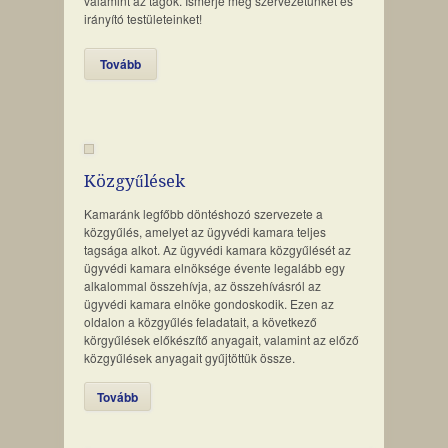
valamint az tagok. Ismerje meg szervezetünket és
irányító testületeinket!
Tovább
Közgyűlések
Kamaránk legfőbb döntéshozó szervezete a
közgyűlés, amelyet az ügyvédi kamara teljes
tagsága alkot. Az ügyvédi kamara közgyűlését az
ügyvédi kamara elnöksége évente legalább egy
alkalommal összehívja, az összehívásról az
ügyvédi kamara elnöke gondoskodik. Ezen az
oldalon a közgyűlés feladatait, a következő
körgyűlések előkészítő anyagait, valamint az előző
közgyűlések anyagait gyűjtöttük össze.
Tovább