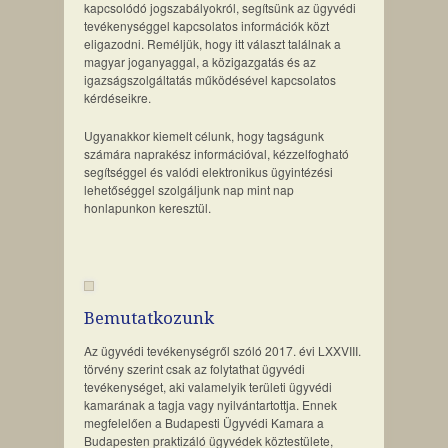
kapcsolódó jogszabályokról, segítsünk az ügyvédi
tevékenységgel kapcsolatos információk közt
eligazodni. Reméljük, hogy itt választ találnak a
magyar joganyaggal, a közigazgatás és az
igazságszolgáltatás működésével kapcsolatos
kérdéseikre.
Ugyanakkor kiemelt célunk, hogy tagságunk
számára naprakész információval, kézzelfogható
segítséggel és valódi elektronikus ügyintézési
lehetőséggel szolgáljunk nap mint nap
honlapunkon keresztül.
Bemutatkozunk
Az ügyvédi tevékenységről szóló 2017. évi LXXVIII.
törvény szerint csak az folytathat ügyvédi
tevékenységet, aki valamelyik területi ügyvédi
kamarának a tagja vagy nyilvántartottja. Ennek
megfelelően a Budapesti Ügyvédi Kamara a
Budapesten praktizáló ügyvédek köztestülete,