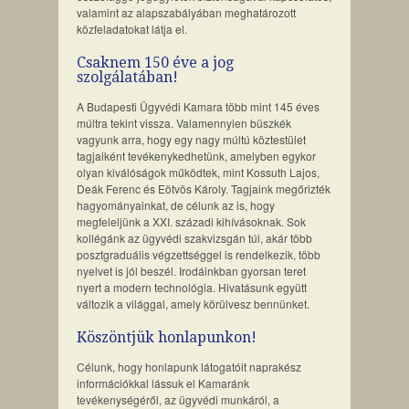
valamint az alapszabályában meghatározott
közfeladatokat látja el.
Csaknem 150 éve a jog
szolgálatában!
A Budapesti Ügyvédi Kamara több mint 145 éves
múltra tekint vissza. Valamennyien büszkék
vagyunk arra, hogy egy nagy múltú köztestület
tagjaiként tevékenykedhetünk, amelyben egykor
olyan kiválóságok működtek, mint Kossuth Lajos,
Deák Ferenc és Eötvös Károly. Tagjaink megőrizték
hagyományainkat, de célunk az is, hogy
megfeleljünk a XXI. századi kihívásoknak. Sok
kollégánk az ügyvédi szakvizsgán túl, akár több
posztgraduális végzettséggel is rendelkezik, több
nyelvet is jól beszél. Irodáinkban gyorsan teret
nyert a modern technológia. Hivatásunk együtt
változik a világgal, amely körülvesz bennünket.
Köszöntjük honlapunkon!
Célunk, hogy honlapunk látogatóit naprakész
információkkal lássuk el Kamaránk
tevékenységéről, az ügyvédi munkáról, a