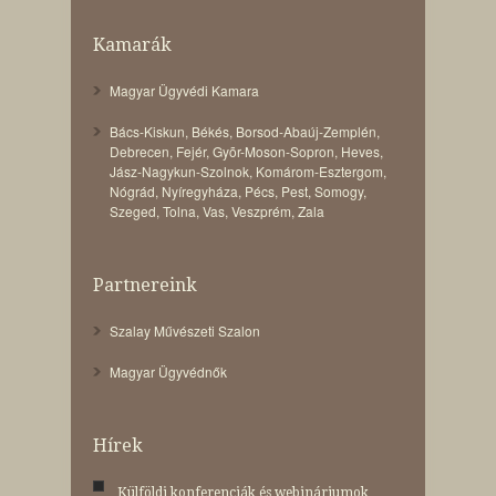
Kamarák
Magyar Ügyvédi Kamara
Bács-Kiskun
,
Békés
,
Borsod-Abaúj-Zemplén
,
Debrecen
,
Fejér
,
Gyõr-Moson-Sopron
,
Heves
,
Jász-Nagykun-Szolnok
,
Komárom-Esztergom
,
Nógrád
,
Nyíregyháza
,
Pécs
,
Pest
,
Somogy
,
Szeged
,
Tolna
,
Vas
,
Veszprém
,
Zala
Partnereink
Szalay Művészeti Szalon
Magyar Ügyvédnők
Hírek
Külföldi konferenciák és webináriumok