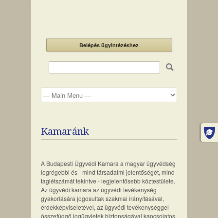
Belépés ügyintézéshez
Kamaránk
A Budapesti Ügyvédi Kamara a magyar ügyvédség
legrégebbi és - mind társadalmi jelentőségét, mind
taglétszámát tekintve - legjelentősebb köztestülete.
Az ügyvédi kamara az ügyvédi tevékenység
gyakorlására jogosultak szakmai irányításával,
érdekképviseletével, az ügyvédi tevékenységgel
összefüggő jogügyletek biztonságával kapcsolatos,