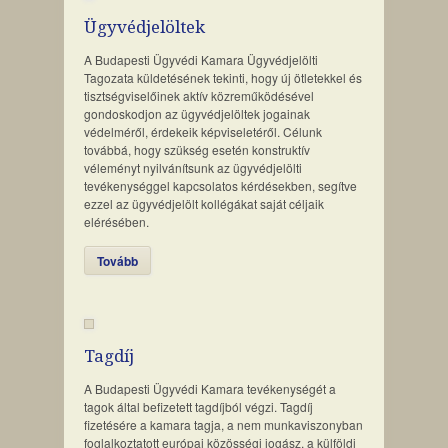
Ügyvédjelöltek
A Budapesti Ügyvédi Kamara Ügyvédjelölti
Tagozata küldetésének tekinti, hogy új ötletekkel és
tisztségviselőinek aktív közreműködésével
gondoskodjon az ügyvédjelöltek jogainak
védelméről, érdekeik képviseletéről. Célunk
továbbá, hogy szükség esetén konstruktív
véleményt nyilvánítsunk az ügyvédjelölti
tevékenységgel kapcsolatos kérdésekben, segítve
ezzel az ügyvédjelölt kollégákat saját céljaik
elérésében.
Tovább
Tagdíj
A Budapesti Ügyvédi Kamara tevékenységét a
tagok által befizetett tagdíjból végzi. Tagdíj
fizetésére a kamara tagja, a nem munkaviszonyban
foglalkoztatott európai közösségi jogász, a külföldi