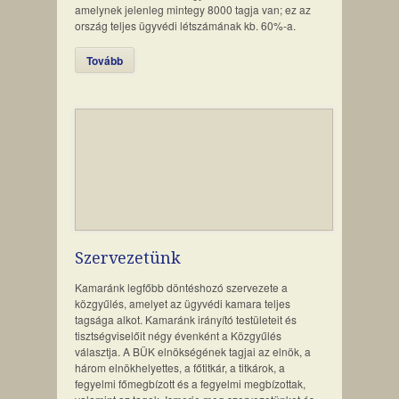
amelynek jelenleg mintegy 8000 tagja van; ez az
ország teljes ügyvédi létszámának kb. 60%-a.
Tovább
Szervezetünk
Kamaránk legfőbb döntéshozó szervezete a
közgyűlés, amelyet az ügyvédi kamara teljes
tagsága alkot. Kamaránk irányító testületeit és
tisztségviselőit négy évenként a Közgyűlés
választja. A BÜK elnökségének tagjai az elnök, a
három elnökhelyettes, a főtitkár, a titkárok, a
fegyelmi főmegbízott és a fegyelmi megbízottak,