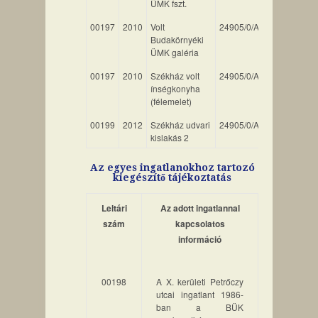
ÜMK fszt.
00197
2010
Volt
24905/0/A/03
87
Budakörnyéki
ÜMK galéria
00197
2010
Székház volt
24905/0/A/06
87
ínségkonyha
(félemelet)
00199
2012
Székház udvari
24905/0/A/05
26
el
kislakás 2
Az egyes ingatlanokhoz tartozó
kiegészítő tájékoztatás
Leltári
Az adott ingatlannal
szám
kapcsolatos
információ
00198
A X. kerületi Petrőczy
utcai ingatlant 1986-
ban a BÜK