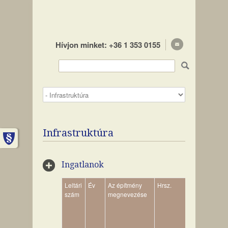
Hívjon minket: +36 1 353 0155
Infrastruktúra
Ingatlanok
Leltári
Év
Az építmény
Hrsz.
m2
Es
szám
megnevezése
ér
ér
me
(Ft