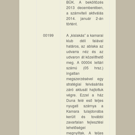
BÜK. A beköltözés
2013 decemberében,
a számviteli aktiválás
2014. január 2-án
történt.
00199
A „kislakás” a kamarai
klub déli falával
határos, az ablaka az
udvarra néz és az
udvaron át közelíthető
meg. A 00004 leltári
számú (05 hrsz.)
ingatlan
megszerzésével egy
stratégiai felvásárlás
záró aktusát hajtottuk
végre. Ezzel a ház
Duna felé eső teljes
nyugati szárnya a
Kamara tulajdonába
került és további
zavartalan fejlesztési
lehetőségei
megnyíltak. A teljes