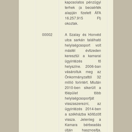
kapcsolatos pénzügyi
terhek (a becsérték
alapján fizetett ÁFA
16.257.915 Ft)
okoztak.
00002
A Szalay és Honvéd
utca sarkán található
helyiségcsoport volt
másfél évtizeden
keresztül a kamarai
ügyintézés fő
helyszíne. 2006-ban
vásároltuk meg az
Önkormányzattól 32
millió forintért. Miután
2010-ben sikerült a
főépület több
helyiségcsoportját
visszaszerezni, az
ügyintézés 2014-ben
a székházba költözött
vissza. Jelenleg a
Kamara bérbeadás
útján hasznosítja.