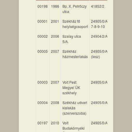
00198
1986
Bp. X. Petrőczy
41852/2
252
utca
00001
2001
Székház fő
24905/0/A/1-
1059
helyiségcsoport
7-8-9-10
00002
2006
Szalay utca
24904/2/A/10
130
5/A.
00005
2007
Székház
24905/0/A/30
78
a
házmesterlakás
(lesz)
tá
alk
há
lel
00003
2007
Volt Pest
24905/0/A/13
83
PM
Megyei ÜK
ér
székhely
00004
2008
Székház udvari
24905/0/A/04
26
el
kislakás
(szerverszoba)
00197
2010
Volt
24905/0/A/02
95
Budakörnyéki