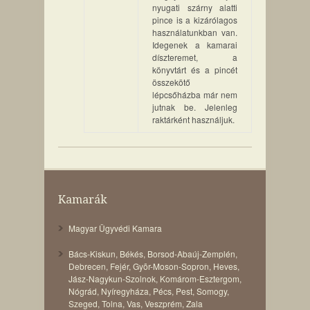
nyugati szárny alatti
pince is a kizárólagos
használatunkban van.
Idegenek a kamarai
díszteremet, a
könyvtárt és a pincét
összekötő
lépcsőházba már nem
jutnak be. Jelenleg
raktárként használjuk.
Kamarák
Magyar Ügyvédi Kamara
Bács-Kiskun
,
Békés
,
Borsod-Abaúj-Zemplén
,
Debrecen
,
Fejér
,
Gyõr-Moson-Sopron
,
Heves
,
Jász-Nagykun-Szolnok
,
Komárom-Esztergom
,
Nógrád
,
Nyíregyháza
,
Pécs
,
Pest
,
Somogy
,
Szeged
,
Tolna
,
Vas
,
Veszprém
,
Zala