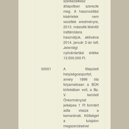
szerkezetkész
állapotban szerezte
meg. A hasznosítási
kísérletek nem
vezettek eredményre,
2013. második félévtől
irattárolásra
használjuk, aktiválva
2014. január 2-án lett.
Jelenlégi
nyilvántartási értéke
13.500.000 Ft.
00001
A főépületi
helyiségcsoportot,
amely 1896 óta
folyamatosan a BÜK
birtokában volt, a Bp.
V. kerületi
Önkormányzat
jelképes 1 Ft forintért
adta vissza a
kamarának. Költséget
a tulajdon
megszerzésével