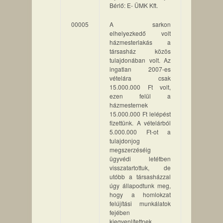
Bérlő: E- ÜMK Kft.
00005
A sarkon
elhelyezkedő volt
házmesterlakás a
társasház közös
tulajdonában volt. Az
ingatlan 2007-es
vételára csak
15.000.000 Ft volt,
ezen felül a
házmesternek
15.000.000 Ft lelépést
fizettünk. A vételárból
5.000.000 Ft-ot a
tulajdonjog
megszerzéséig
ügyvédi letétben
visszatartottuk, de
utóbb a társasházzal
úgy állapodtunk meg,
hogy a homlokzat
felújítási munkálatok
fejében
kiegyenlítettnek