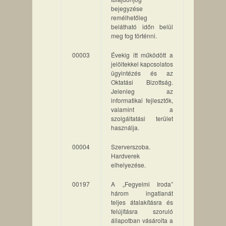
bejegyzése
remélhetőleg
belátható időn belül
meg fog történni.
00003
Évekig itt működött a
jelöltekkel kapcsolatos
ügyintézés és az
Oktatási Bizottság.
Jelenleg az
informatikai fejlesztők,
valamint a
szolgáltatási terület
használja.
00004
Szerverszoba.
Hardverek
elhelyezése.
00197
A „Fegyelmi Iroda”
három ingatlanát
teljes átalakításra és
felújításra szoruló
állapotban vásárolta a