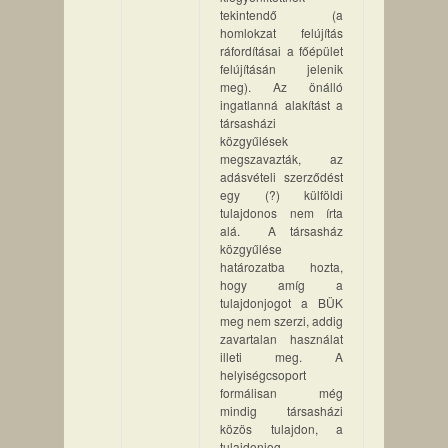
tekintendő (a
homlokzat felújítás
ráfordításai a főépület
felújításán jelenik
meg). Az önálló
ingatlanná alakítást a
társasházi
közgyűlések
megszavazták, az
adásvételi szerződést
egy (?) külföldi
tulajdonos nem írta
alá. A társasház
közgyűlése
határozatba hozta,
hogy amíg a
tulajdonjogot a BÜK
meg nem szerzi, addig
zavartalan használat
illeti meg. A
helyiségcsoport
formálisan még
mindig társasházi
közös tulajdon, a
tulajdonjog